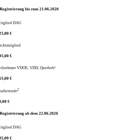
Registrierung bis zum 21.06.2026
itglied DAG
25,00 €
ichtmitglied
95,00 €
eilnehmer VDOE, VDD, Quetheb¹
55,00 €
2
tudierende
0,00 €
Registrierung ab dem 22.06.2026
itglied DAG
05,00 €