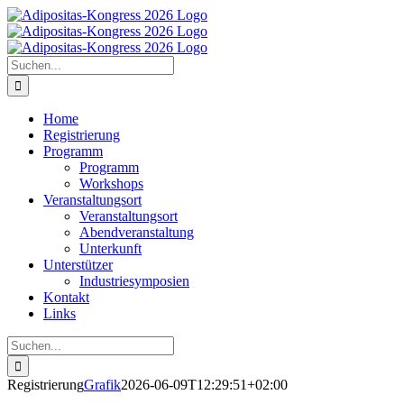
Zum
Inhalt
springen
Suche
nach:
Home
Registrierung
Programm
Programm
Workshops
Veranstaltungsort
Veranstaltungsort
Abendveranstaltung
Unterkunft
Unterstützer
Industriesymposien
Kontakt
Links
Suche
nach:
Registrierung
Grafik
2026-06-09T12:29:51+02:00