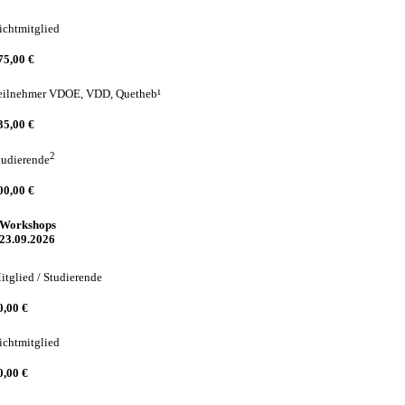
ichtmitglied
75,00 €
eilnehmer VDOE, VDD, Quetheb¹
35,00 €
2
tudierende
00,00 €
Workshops
23.09.2026
itglied / Studierende
0,00 €
ichtmitglied
0,00 €