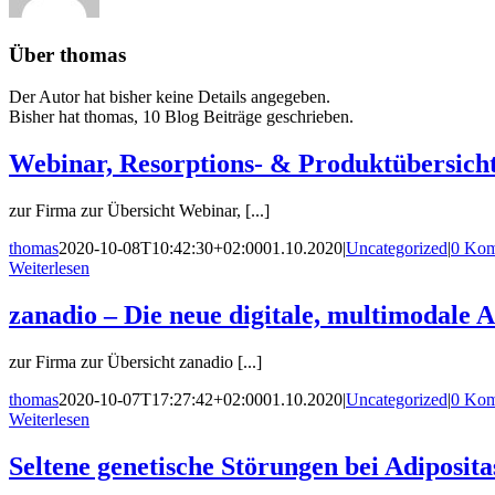
Über
thomas
Der Autor hat bisher keine Details angegeben.
Bisher hat thomas, 10 Blog Beiträge geschrieben.
Webinar, Resorptions- & Produktübersich
zur Firma zur Übersicht Webinar, [...]
thomas
2020-10-08T10:42:30+02:00
01.10.2020
|
Uncategorized
|
0 Kom
Weiterlesen
zanadio – Die neue digitale, multimodale 
zur Firma zur Übersicht zanadio [...]
thomas
2020-10-07T17:27:42+02:00
01.10.2020
|
Uncategorized
|
0 Kom
Weiterlesen
Seltene genetische Störungen bei Adiposita