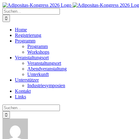
Zum
Inhalt
Suche
springen
nach:
Home
Registrierung
Programm
Programm
Workshops
Veranstaltungsort
Veranstaltungsort
Abendveranstaltung
Unterkunft
Unterstützer
Industriesymposien
Kontakt
Links
Suche
nach: