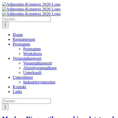
Zum
Inhalt
springen
Suche
nach:
Home
Registrierung
Programm
Programm
Workshops
Veranstaltungsort
Veranstaltungsort
Abendveranstaltung
Unterkunft
Unterstützer
Industriesymposien
Kontakt
Links
Suche
nach: