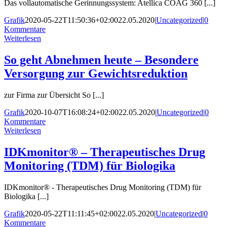
Das vollautomatische Gerinnungssystem: Atellica COAG 360 [...]
Grafik
2020-05-22T11:50:36+02:00
22.05.2020
|
Uncategorized
|
0
Kommentare
Weiterlesen
So geht Abnehmen heute – Besondere
Versorgung zur Gewichtsreduktion
zur Firma zur Übersicht So [...]
Grafik
2020-10-07T16:08:24+02:00
22.05.2020
|
Uncategorized
|
0
Kommentare
Weiterlesen
IDKmonitor® – Therapeutisches Drug
Monitoring (TDM) für Biologika
IDKmonitor® - Therapeutisches Drug Monitoring (TDM) für
Biologika [...]
Grafik
2020-05-22T11:11:45+02:00
22.05.2020
|
Uncategorized
|
0
Kommentare